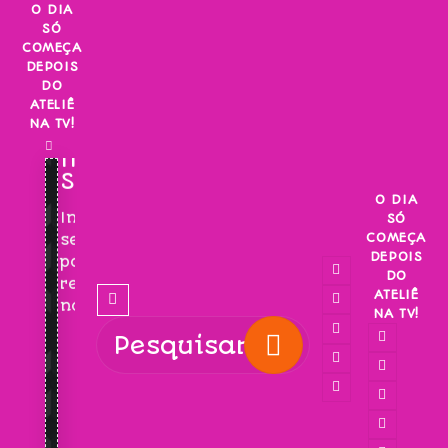
Skip
O DIA
SÓ
to
COMEÇA
content
DEPOIS
DO
ATELIÊ
NA TV!
INSCREVA-
SE!
O DIA
Inscreva-
SÓ
COMEÇA
se
DEPOIS
para
DO
receber
ATELIÊ
novidades!
NA TV!