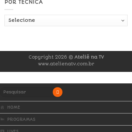
POR TÉCNICA
Copyright 2026 ©
Ateliê na TV
www.atelienatv.com.br
HOME
PROGRAMAS
LIVES