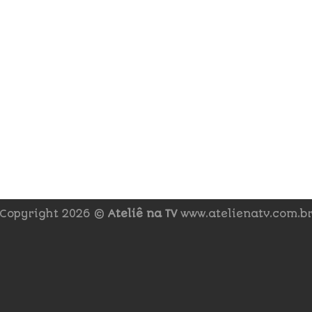
Copyright 2026 ©
Ateliê na TV
www.atelienatv.com.b