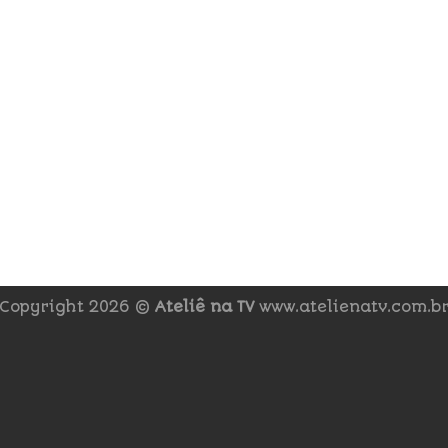
Copyright 2026 ©
Ateliê na TV
www.atelienatv.com.b