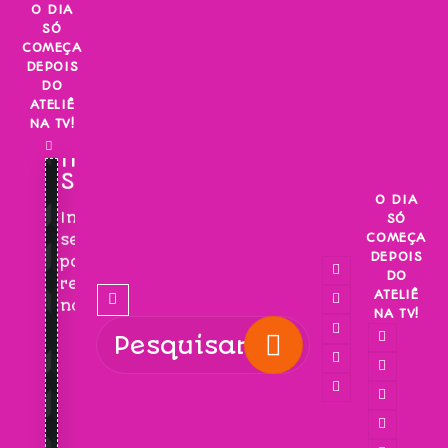
Skip
O DIA
SÓ
to
COMEÇA
content
DEPOIS
DO
ATELIÊ
NA TV!
INSCREVA-
SE!
O DIA
Inscreva-
SÓ
COMEÇA
se
DEPOIS
para
DO
receber
ATELIÊ
novidades!
NA TV!