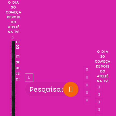
Skip
O DIA
SÓ
to
COMEÇA
content
DEPOIS
DO
ATELIÊ
NA TV!
INSCREVA-
SE!
O DIA
Inscreva-
SÓ
COMEÇA
se
DEPOIS
para
DO
receber
ATELIÊ
novidades!
NA TV!