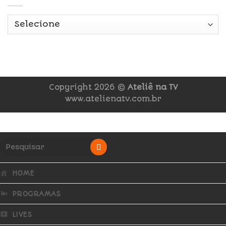
Copyright 2026 ©
Ateliê na TV
www.atelienatv.com.br
HOME
PROGRAMAS
LIVES