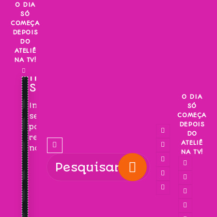
Skip
O DIA
SÓ
to
COMEÇA
content
DEPOIS
DO
ATELIÊ
NA TV!
INSCREVA-
SE!
O DIA
Inscreva-
SÓ
COMEÇA
se
DEPOIS
para
DO
receber
ATELIÊ
novidades!
NA TV!