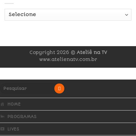
Copyright 2026 ©
Ateliê na TV
www.atelienatv.com.br
HOME
PROGRAMAS
LIVES