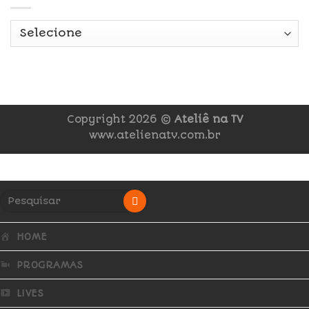
Copyright 2026 ©
Ateliê na TV
www.atelienatv.com.br
HOME
PROGRAMAS
LIVES