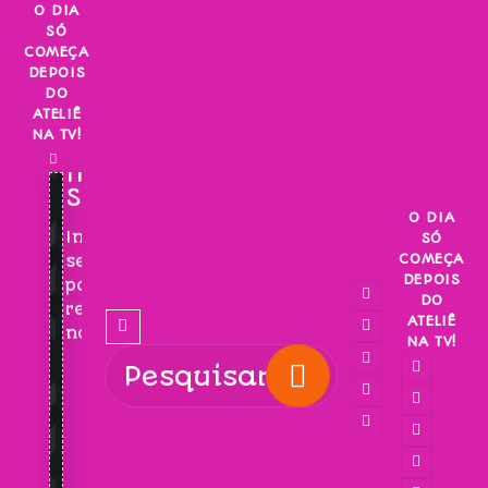
Skip
O DIA
SÓ
to
COMEÇA
content
DEPOIS
DO
ATELIÊ
NA TV!
INSCREVA-
SE!
O DIA
Inscreva-
SÓ
COMEÇA
se
DEPOIS
para
DO
receber
ATELIÊ
novidades!
NA TV!