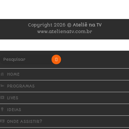
Copyright 2026 ©
Ateliê na TV
www.atelienatv.com.br
HOME
PROGRAMAS
LIVES
IDEIAS
ONDE ASSISTIR?