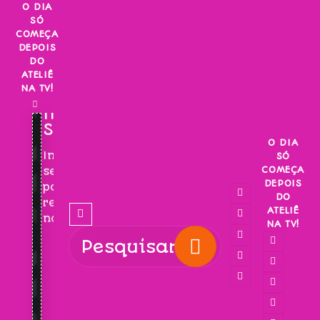
Skip
O DIA
SÓ
to
COMEÇA
content
DEPOIS
DO
ATELIÊ
NA TV!
INSCREVA-
SE!
O DIA
Inscreva-
SÓ
COMEÇA
se
DEPOIS
para
DO
receber
ATELIÊ
novidades!
NA TV!