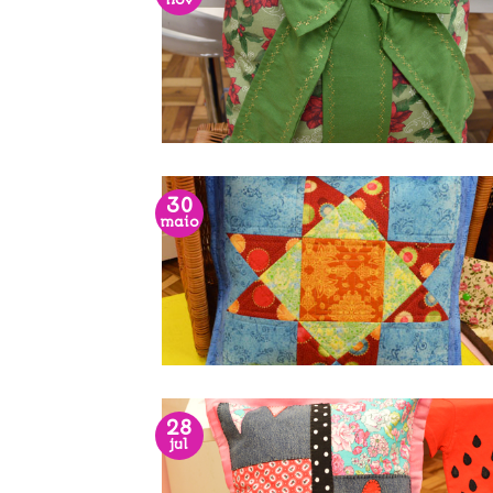
nov
30
maio
28
jul