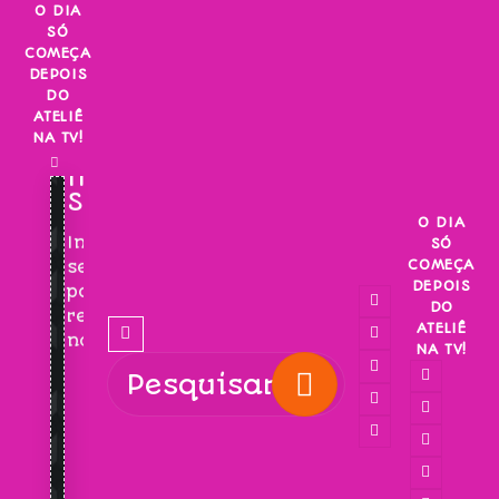
Skip
O DIA
SÓ
to
COMEÇA
content
DEPOIS
DO
ATELIÊ
NA TV!
INSCREVA-
SE!
O DIA
Inscreva-
SÓ
COMEÇA
se
DEPOIS
para
DO
receber
ATELIÊ
novidades!
NA TV!