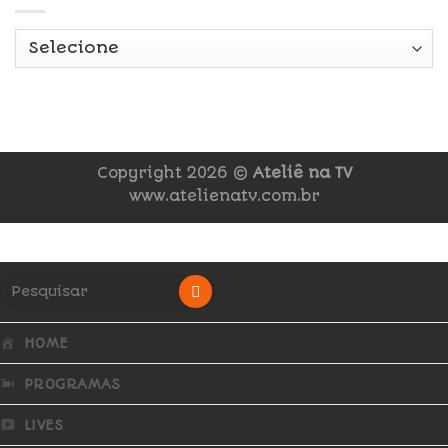
Copyright 2026 ©
Ateliê na TV
www.atelienatv.com.br
HOME
PROGRAMAS
LIVES