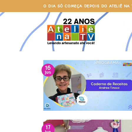
Skip
O DIA SÓ COMEÇA DEPOIS DO ATELIÊ NA 
to
content
16
jun
17