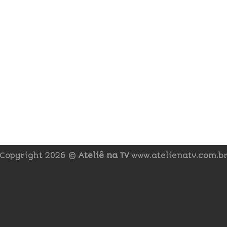
Copyright 2026 ©
Ateliê na TV
www.atelienatv.com.b