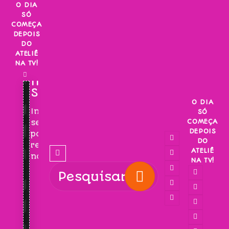
Skip
O DIA
SÓ
to
COMEÇA
content
DEPOIS
DO
ATELIÊ
NA TV!
INSCREVA-
SE!
O DIA
Inscreva-
SÓ
COMEÇA
se
DEPOIS
para
DO
receber
ATELIÊ
novidades!
NA TV!