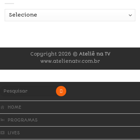
Copyright 2026 ©
Ateliê na TV
www.atelienatv.com.br
HOME
PROGRAMAS
LIVES