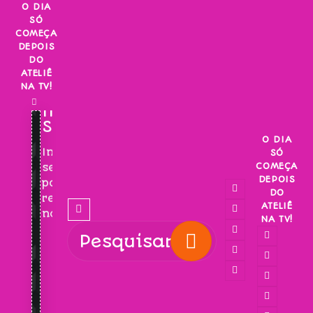
Skip
O DIA
SÓ
to
COMEÇA
content
DEPOIS
DO
ATELIÊ
NA TV!
INSCREVA-
SE!
O DIA
Inscreva-
SÓ
COMEÇA
se
DEPOIS
para
DO
receber
ATELIÊ
novidades!
NA TV!