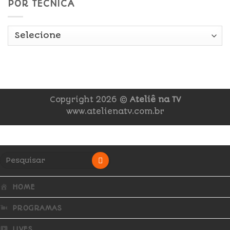
POR TÉCNICA
Copyright 2026 ©
Ateliê na TV
www.atelienatv.com.br
HOME
PROGRAMAS
LIVES