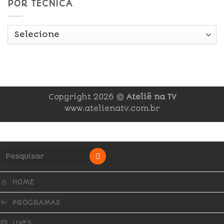
POR TÉCNICA
Copyright 2026 ©
Ateliê na TV
www.atelienatv.com.br
HOME
PROGRAMAS
LIVES