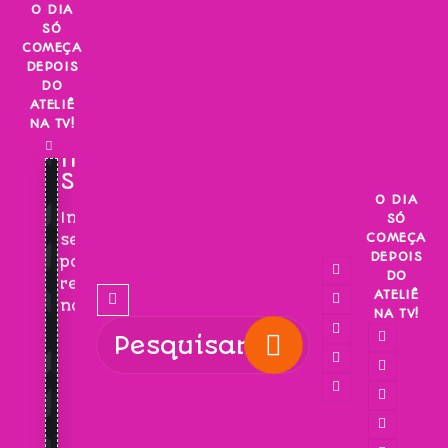
Skip
O DIA
SÓ
to
COMEÇA
content
DEPOIS
DO
ATELIÊ
NA TV!
INSCREVA-
SE!
O DIA
Inscreva-
SÓ
COMEÇA
se
DEPOIS
para
DO
receber
ATELIÊ
novidades!
NA TV!