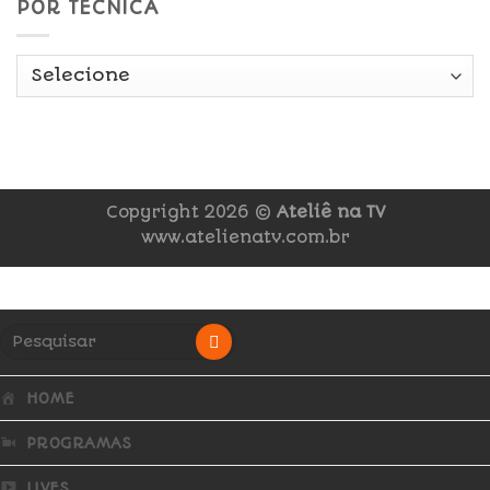
POR TÉCNICA
Copyright 2026 ©
Ateliê na TV
www.atelienatv.com.br
HOME
PROGRAMAS
LIVES