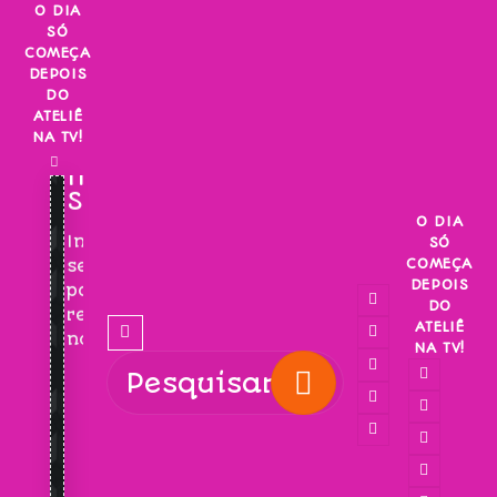
Skip
O DIA
SÓ
to
COMEÇA
content
DEPOIS
DO
ATELIÊ
NA TV!
INSCREVA-
SE!
O DIA
Inscreva-
SÓ
COMEÇA
se
DEPOIS
para
DO
receber
ATELIÊ
novidades!
NA TV!