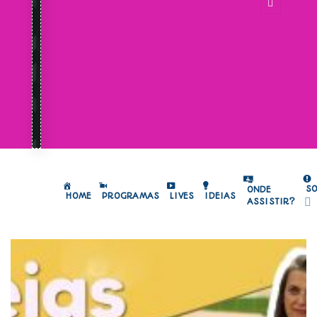
S
ONDE
HOME
PROGRAMAS
LIVES
IDEIAS
ASSISTIR?