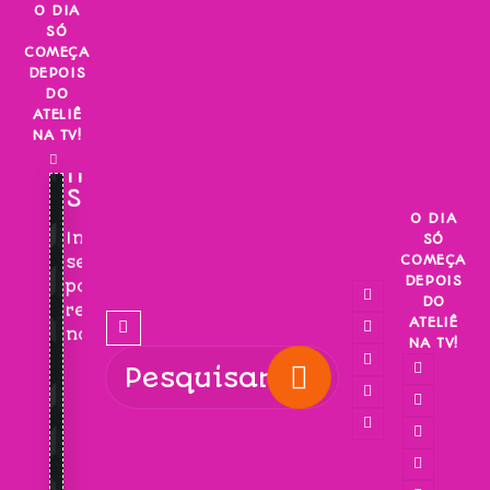
Skip
O DIA
SÓ
to
COMEÇA
content
DEPOIS
DO
ATELIÊ
NA TV!
INSCREVA-
SE!
O DIA
Inscreva-
SÓ
COMEÇA
se
DEPOIS
para
DO
receber
ATELIÊ
novidades!
NA TV!