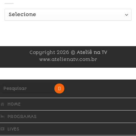
Copyright 2026 ©
Ateliê na TV
www.atelienatv.com.br
HOME
PROGRAMAS
LIVES