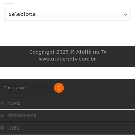
Copyright 2026 ©
Ateliê na TV
www.atelienatv.com.br
HOME
PROGRAMAS
LIVES