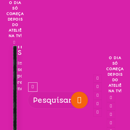
Skip
O DIA
SÓ
to
COMEÇA
content
DEPOIS
DO
ATELIÊ
NA TV!
INSCREVA-
SE!
O DIA
Inscreva-
SÓ
COMEÇA
se
DEPOIS
para
DO
receber
ATELIÊ
novidades!
NA TV!