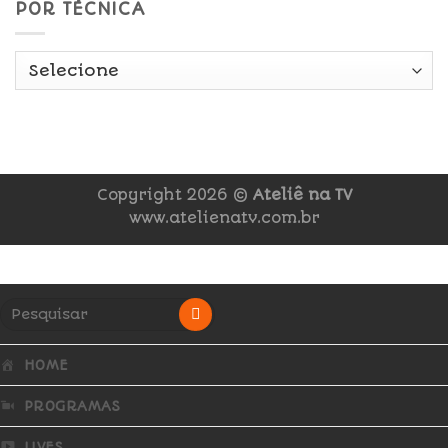
POR TÉCNICA
Copyright 2026 ©
Ateliê na TV
www.atelienatv.com.br
HOME
PROGRAMAS
LIVES