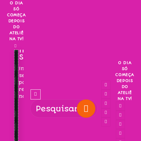
Skip
O DIA
SÓ
to
COMEÇA
content
DEPOIS
DO
ATELIÊ
NA TV!
INSCREVA-
SE!
O DIA
Inscreva-
SÓ
COMEÇA
se
DEPOIS
para
DO
receber
ATELIÊ
novidades!
NA TV!