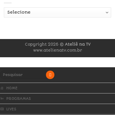
Copyright 2026 ©
Ateliê na TV
www.atelienatv.com.br
HOME
PROGRAMAS
LIVES