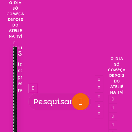
Skip
O DIA
SÓ
to
COMEÇA
content
DEPOIS
DO
ATELIÊ
NA TV!
INSCREVA-
SE!
O DIA
Inscreva-
SÓ
COMEÇA
se
DEPOIS
para
DO
receber
ATELIÊ
novidades!
NA TV!