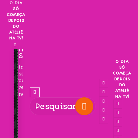
Skip
O DIA
SÓ
to
COMEÇA
content
DEPOIS
DO
ATELIÊ
NA TV!
INSCREVA-
SE!
O DIA
Inscreva-
SÓ
COMEÇA
se
DEPOIS
para
DO
receber
ATELIÊ
novidades!
NA TV!