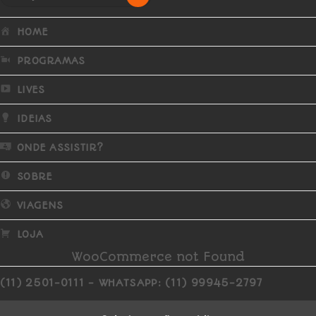
HOME
PROGRAMAS
LIVES
IDEIAS
ONDE ASSISTIR?
SOBRE
VIAGENS
LOJA
WooCommerce not Found
(11) 2501-0111 - WHATSAPP: (11) 99945-2797