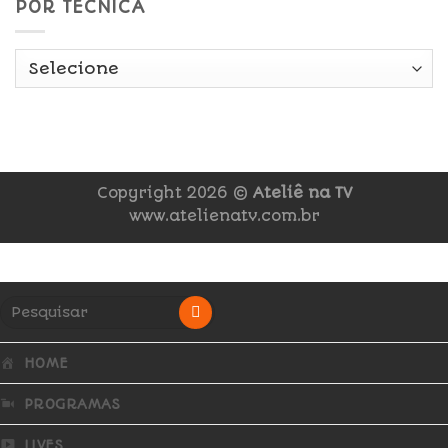
POR TÉCNICA
Copyright 2026 ©
Ateliê na TV
www.atelienatv.com.br
HOME
PROGRAMAS
LIVES