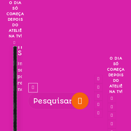
Skip
O DIA
SÓ
to
COMEÇA
content
DEPOIS
DO
ATELIÊ
NA TV!
INSCREVA-
SE!
O DIA
Inscreva-
SÓ
COMEÇA
se
DEPOIS
para
DO
receber
ATELIÊ
novidades!
NA TV!