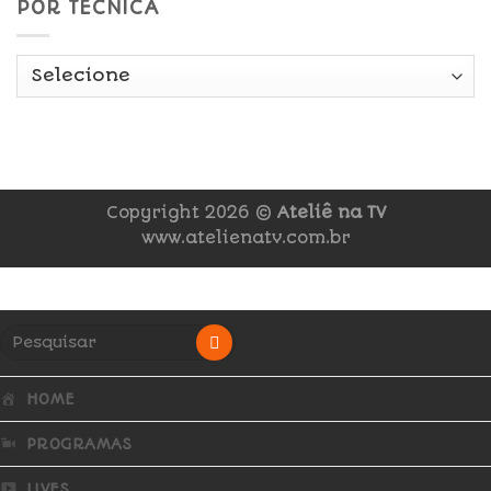
POR TÉCNICA
Copyright 2026 ©
Ateliê na TV
www.atelienatv.com.br
HOME
PROGRAMAS
LIVES