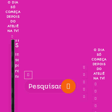
Skip
O DIA
SÓ
to
COMEÇA
content
DEPOIS
DO
ATELIÊ
NA TV!
INSCREVA-
SE!
O DIA
Inscreva-
SÓ
COMEÇA
se
DEPOIS
para
DO
receber
ATELIÊ
novidades!
NA TV!