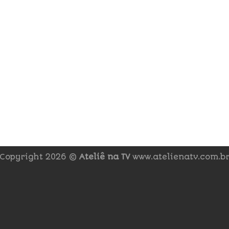
Copyright 2026 ©
Ateliê na TV
www.atelienatv.com.b