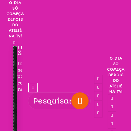
Skip
O DIA
SÓ
to
COMEÇA
content
DEPOIS
DO
ATELIÊ
NA TV!
INSCREVA-
SE!
O DIA
Inscreva-
SÓ
COMEÇA
se
DEPOIS
para
DO
receber
ATELIÊ
novidades!
NA TV!