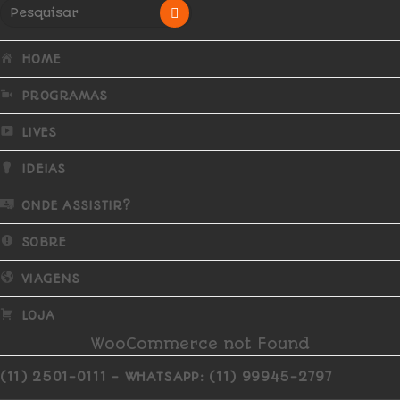
HOME
PROGRAMAS
LIVES
IDEIAS
ONDE ASSISTIR?
SOBRE
VIAGENS
LOJA
WooCommerce not Found
(11) 2501-0111 - WHATSAPP: (11) 99945-2797