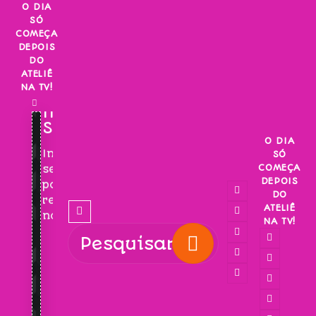
Skip
O DIA
SÓ
to
COMEÇA
content
DEPOIS
DO
ATELIÊ
NA TV!
INSCREVA-
SE!
O DIA
Inscreva-
SÓ
COMEÇA
se
DEPOIS
para
DO
receber
ATELIÊ
novidades!
NA TV!