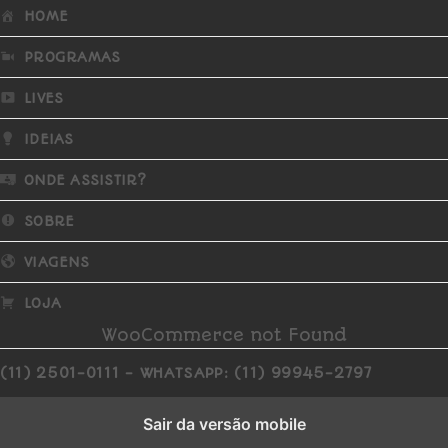
HOME
PROGRAMAS
LIVES
IDEIAS
ONDE ASSISTIR?
SOBRE
VIAGENS
LOJA
WooCommerce not Found
(11) 2501-0111 - WHATSAPP: (11) 99945-2797
Sair da versão mobile