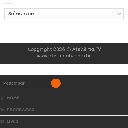
Copyright 2026 ©
Ateliê na TV
www.atelienatv.com.br
HOME
PROGRAMAS
LIVES