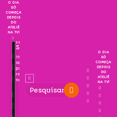
Skip
O DIA
SÓ
to
COMEÇA
content
DEPOIS
DO
ATELIÊ
NA TV!
INSCREVA-
SE!
O DIA
Inscreva-
SÓ
COMEÇA
se
DEPOIS
para
DO
receber
ATELIÊ
novidades!
NA TV!