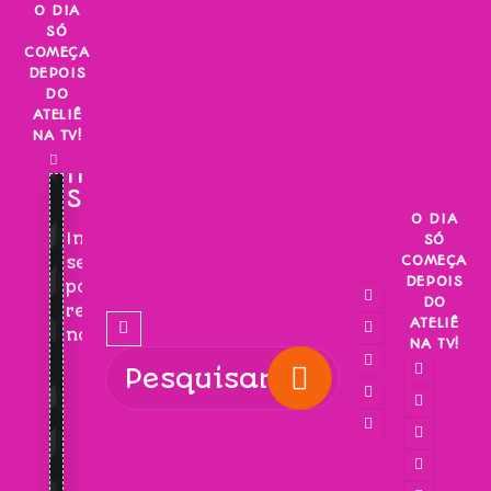
Skip
O DIA
SÓ
to
COMEÇA
content
DEPOIS
DO
ATELIÊ
NA TV!
INSCREVA-
SE!
O DIA
Inscreva-
SÓ
COMEÇA
se
DEPOIS
para
DO
receber
ATELIÊ
novidades!
NA TV!