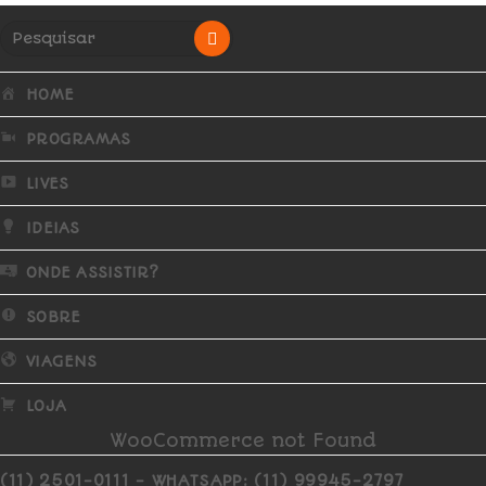
HOME
PROGRAMAS
LIVES
IDEIAS
ONDE ASSISTIR?
SOBRE
VIAGENS
LOJA
WooCommerce not Found
(11) 2501-0111 - WHATSAPP: (11) 99945-2797