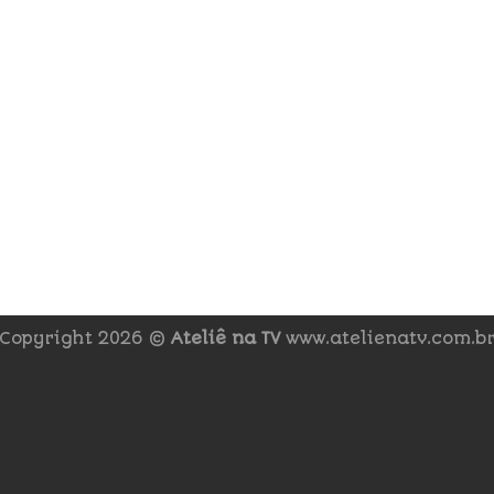
Copyright 2026 ©
Ateliê na TV
www.atelienatv.com.b