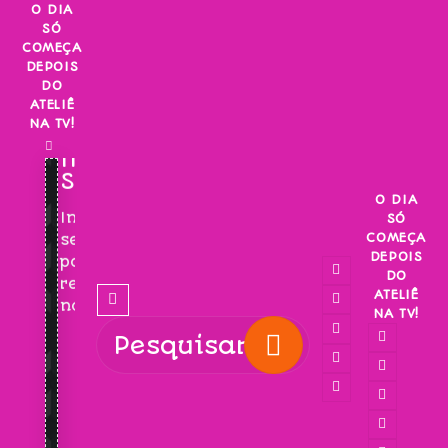
Skip
O DIA
SÓ
to
COMEÇA
content
DEPOIS
DO
ATELIÊ
NA TV!
INSCREVA-
SE!
O DIA
Inscreva-
SÓ
COMEÇA
se
DEPOIS
para
DO
receber
ATELIÊ
novidades!
NA TV!