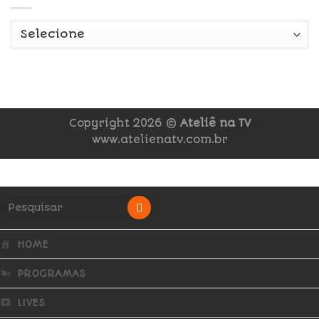
Copyright 2026 ©
Ateliê na TV
www.atelienatv.com.br
HOME
PROGRAMAS
LIVES