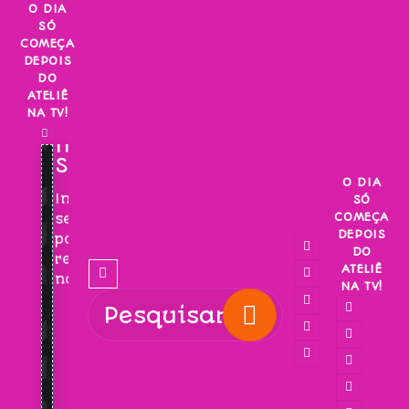
Skip
O DIA
SÓ
to
COMEÇA
content
DEPOIS
DO
ATELIÊ
NA TV!
INSCREVA-
SE!
O DIA
Inscreva-
SÓ
COMEÇA
se
DEPOIS
para
DO
receber
ATELIÊ
novidades!
NA TV!