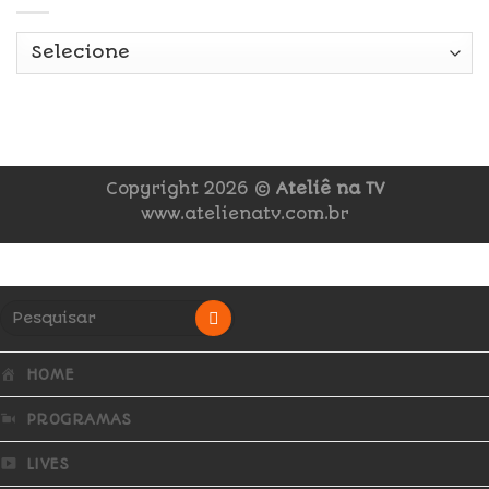
Copyright 2026 ©
Ateliê na TV
www.atelienatv.com.br
HOME
PROGRAMAS
LIVES