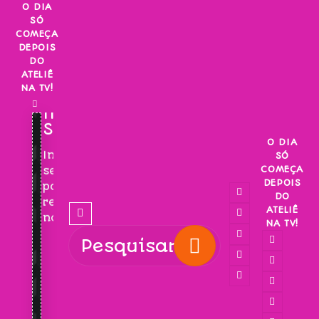
Skip
O DIA
SÓ
to
COMEÇA
content
DEPOIS
DO
ATELIÊ
NA TV!
INSCREVA-
SE!
O DIA
Inscreva-
SÓ
COMEÇA
se
DEPOIS
para
DO
receber
ATELIÊ
novidades!
NA TV!