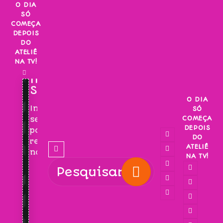
Skip
O DIA
SÓ
to
COMEÇA
content
DEPOIS
DO
ATELIÊ
NA TV!
INSCREVA-
SE!
O DIA
Inscreva-
SÓ
COMEÇA
se
DEPOIS
para
DO
receber
ATELIÊ
novidades!
NA TV!