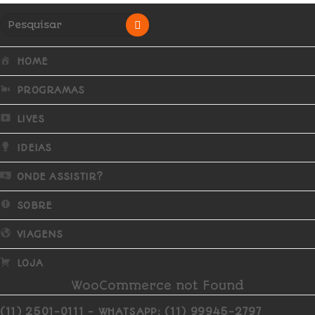
HOME
PROGRAMAS
LIVES
IDEIAS
ONDE ASSISTIR?
SOBRE
VIAGENS
LOJA
WooCommerce not Found
(11) 2501-0111 - WHATSAPP: (11) 99945-2797