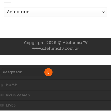
Copyright 2026 ©
Ateliê na TV
www.atelienatv.com.br
HOME
PROGRAMAS
LIVES