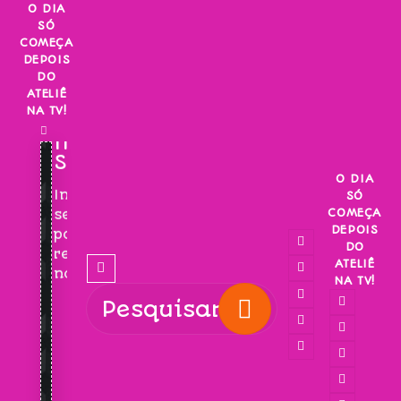
Skip
O DIA
SÓ
to
COMEÇA
content
DEPOIS
DO
ATELIÊ
NA TV!
INSCREVA-
SE!
O DIA
Inscreva-
SÓ
COMEÇA
se
DEPOIS
para
DO
receber
ATELIÊ
novidades!
NA TV!