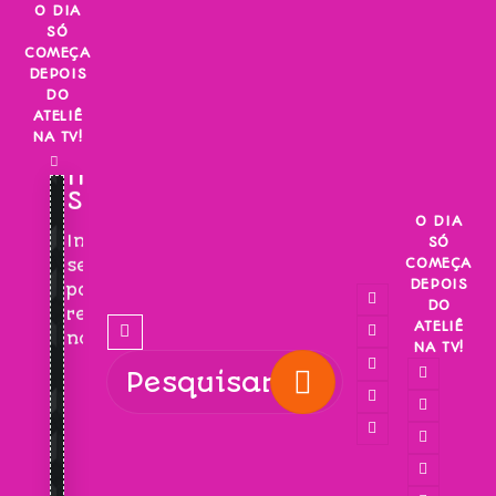
Skip
O DIA
SÓ
to
COMEÇA
content
DEPOIS
DO
ATELIÊ
NA TV!
INSCREVA-
SE!
O DIA
Inscreva-
SÓ
COMEÇA
se
DEPOIS
para
DO
receber
ATELIÊ
novidades!
NA TV!