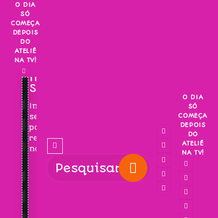
Skip
O DIA
SÓ
to
COMEÇA
content
DEPOIS
DO
ATELIÊ
NA TV!
INSCREVA-
SE!
O DIA
Inscreva-
SÓ
COMEÇA
se
DEPOIS
para
DO
receber
ATELIÊ
novidades!
NA TV!