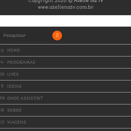
Copyright 2026 ©
Ateliê na TV
www.atelienatv.com.br
HOME
PROGRAMAS
LIVES
IDEIAS
ONDE ASSISTIR?
SOBRE
VIAGENS