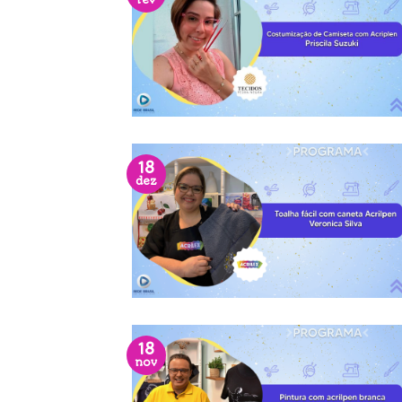
fev
18
dez
18
nov