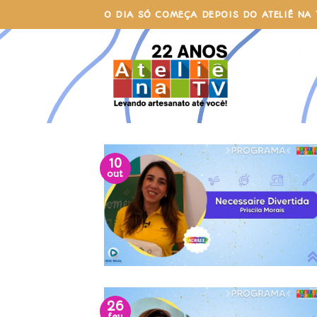
Skip
O DIA SÓ COMEÇA DEPOIS DO ATELIÊ NA 
to
content
10
out
26