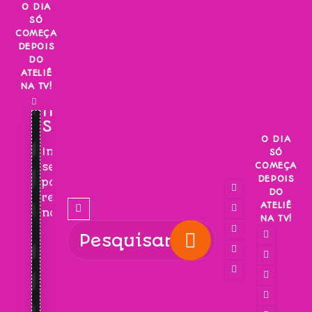
Skip
O DIA
SÓ
to
COMEÇA
content
DEPOIS
DO
ATELIÊ
NA TV!
INSCREVA-
SE!
O DIA
Inscreva-
SÓ
COMEÇA
se
DEPOIS
para
DO
receber
ATELIÊ
novidades!
NA TV!