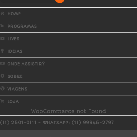
HOME
PROGRAMAS
LIVES
IDEIAS
ONDE ASSISTIR?
SOBRE
VIAGENS
LOJA
WooCommerce not Found
(11) 2501-0111 - WHATSAPP: (11) 99945-2797