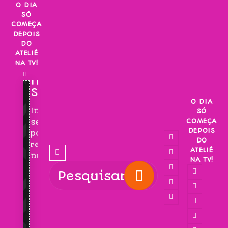
Skip
O DIA
SÓ
to
COMEÇA
content
DEPOIS
DO
ATELIÊ
NA TV!
INSCREVA-
SE!
O DIA
Inscreva-
SÓ
COMEÇA
se
DEPOIS
para
DO
receber
ATELIÊ
novidades!
NA TV!