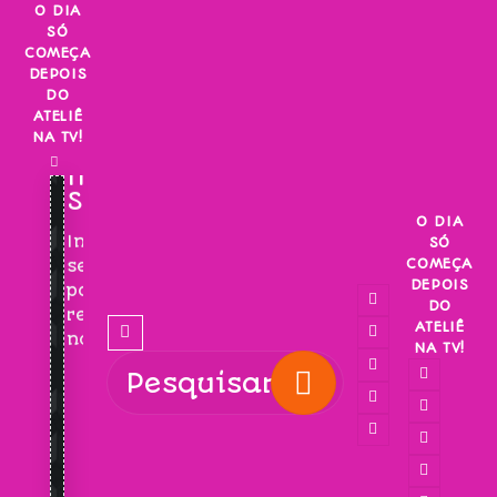
Skip
O DIA
SÓ
to
COMEÇA
content
DEPOIS
DO
ATELIÊ
NA TV!
INSCREVA-
SE!
O DIA
Inscreva-
SÓ
COMEÇA
se
DEPOIS
para
DO
receber
ATELIÊ
novidades!
NA TV!