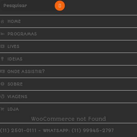
HOME
PROGRAMAS
LIVES
IDEIAS
ONDE ASSISTIR?
SOBRE
VIAGENS
LOJA
WooCommerce not Found
(11) 2501-0111 - WHATSAPP: (11) 99945-2797