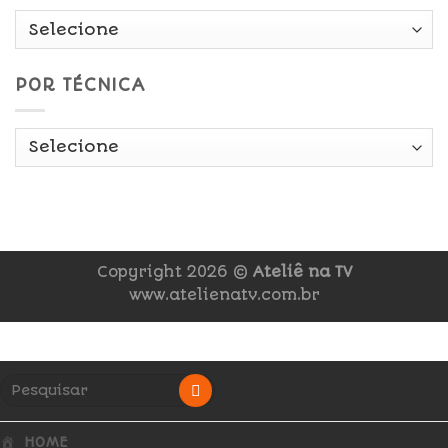
POR TÉCNICA
Copyright 2026 ©
Ateliê na TV
www.atelienatv.com.br
HOME