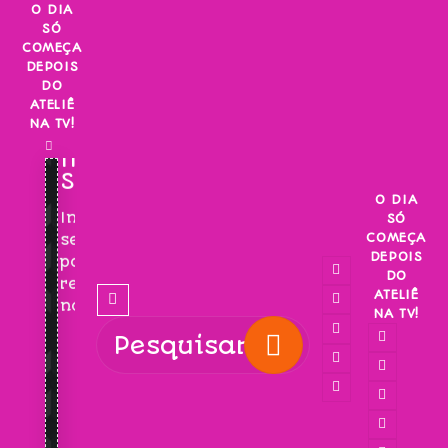
Skip
O DIA
SÓ
to
COMEÇA
content
DEPOIS
DO
ATELIÊ
NA TV!
INSCREVA-
SE!
O DIA
Inscreva-
SÓ
COMEÇA
se
DEPOIS
para
DO
receber
ATELIÊ
novidades!
NA TV!