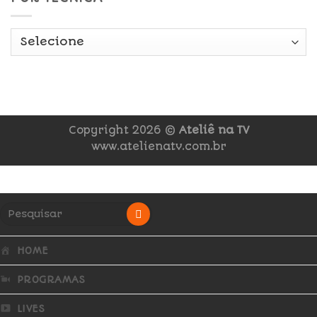
Copyright 2026 ©
Ateliê na TV
www.atelienatv.com.br
HOME
PROGRAMAS
LIVES