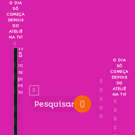
Skip
O DIA
SÓ
to
COMEÇA
content
DEPOIS
DO
ATELIÊ
NA TV!
INSCREVA-
SE!
O DIA
Inscreva-
SÓ
COMEÇA
se
DEPOIS
para
DO
receber
ATELIÊ
novidades!
NA TV!