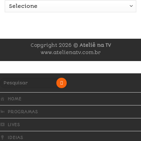
Copyright 2026 ©
Ateliê na TV
www.atelienatv.com.br
HOME
PROGRAMAS
LIVES
IDEIAS