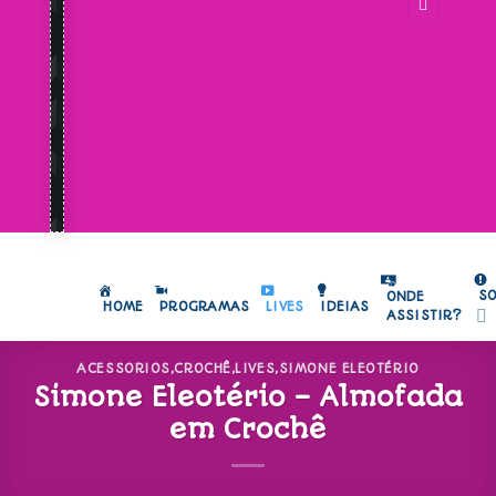
S
ONDE
HOME
PROGRAMAS
LIVES
IDEIAS
ASSISTIR?
ACESSORIOS
,
CROCHÊ
,
LIVES
,
SIMONE ELEOTÉRIO
Simone Eleotério – Almofada
em Crochê