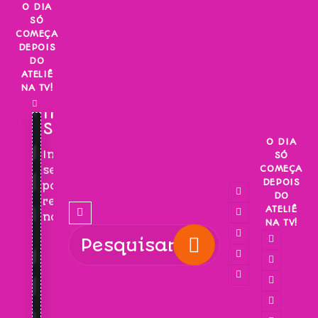
Skip
O DIA
SÓ
to
COMEÇA
content
DEPOIS
DO
ATELIÊ
NA TV!
INSCREVA-
SE!
O DIA
Inscreva-
SÓ
COMEÇA
se
DEPOIS
para
DO
receber
ATELIÊ
novidades!
NA TV!