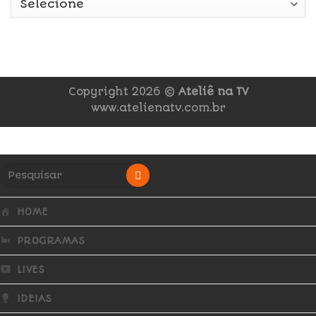
Copyright 2026 ©
Ateliê na TV
www.atelienatv.com.br
HOME
PROGRAMAS
LIVES
IDEIAS