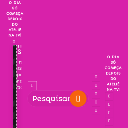
Skip
O DIA
SÓ
to
COMEÇA
content
DEPOIS
DO
ATELIÊ
NA TV!
INSCREVA-
SE!
O DIA
Inscreva-
SÓ
COMEÇA
se
DEPOIS
para
DO
receber
ATELIÊ
novidades!
NA TV!