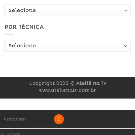
POR TÉCNICA
Copyright 2026 ©
Ateliê na TV
www.atelienatv.com.br
HOME