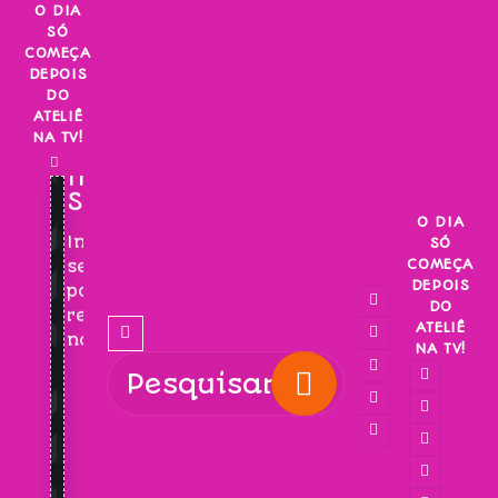
Skip
O DIA
SÓ
to
COMEÇA
content
DEPOIS
DO
ATELIÊ
NA TV!
INSCREVA-
SE!
O DIA
Inscreva-
SÓ
COMEÇA
se
DEPOIS
para
DO
receber
ATELIÊ
novidades!
NA TV!