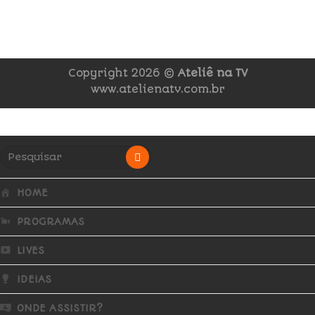
Copyright 2026 ©
Ateliê na TV
www.atelienatv.com.br
HOME
PROGRAMAS
LIVES
IDEIAS
ONDE ASSISTIR?