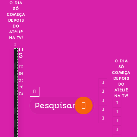
Skip
O DIA
SÓ
to
COMEÇA
content
DEPOIS
DO
ATELIÊ
NA TV!
INSCREVA-
SE!
O DIA
Inscreva-
SÓ
COMEÇA
se
DEPOIS
para
DO
receber
ATELIÊ
novidades!
NA TV!