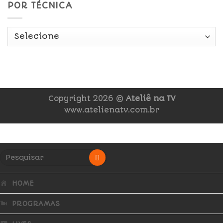
POR TÉCNICA
Copyright 2026 ©
Ateliê na TV
www.atelienatv.com.br
HOME
PROGRAMAS