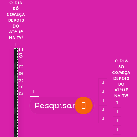
Skip
O DIA
SÓ
to
COMEÇA
content
DEPOIS
DO
ATELIÊ
NA TV!
INSCREVA-
SE!
O DIA
Inscreva-
SÓ
COMEÇA
se
DEPOIS
para
DO
receber
ATELIÊ
novidades!
NA TV!