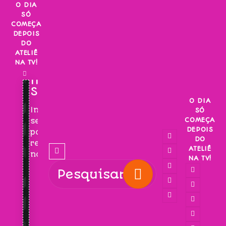
Skip
O DIA
SÓ
to
COMEÇA
content
DEPOIS
DO
ATELIÊ
NA TV!
INSCREVA-
SE!
O DIA
Inscreva-
SÓ
COMEÇA
se
DEPOIS
para
DO
receber
ATELIÊ
novidades!
NA TV!