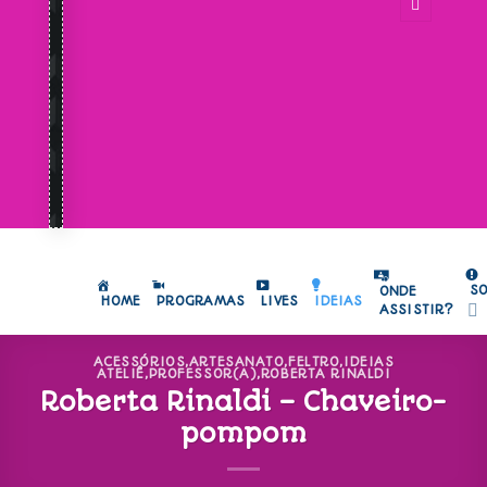
S
ONDE
HOME
PROGRAMAS
LIVES
IDEIAS
ASSISTIR?
ACESSÓRIOS
,
ARTESANATO
,
FELTRO
,
IDEIAS
ATELIÊ
,
PROFESSOR(A)
,
ROBERTA RINALDI
Roberta Rinaldi – Chaveiro-
pompom